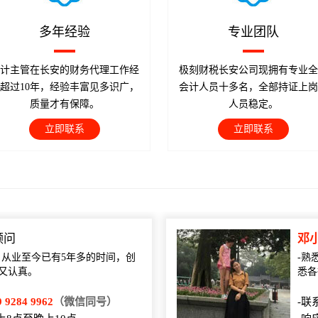
多年经验
专业团队
计主管在长安的财务代理工作经
极刻财税长安公司现拥有专业全
超过10年，经验丰富见多识广，
会计人员十多名，全部持证上岗
质量才有保障。
人员稳定。
立即联系
立即联系
顾问
邓
，从业至今已有5年多的时间，创
-熟
又认真。
悉各
9 9284 9962
（微信同号）
-联