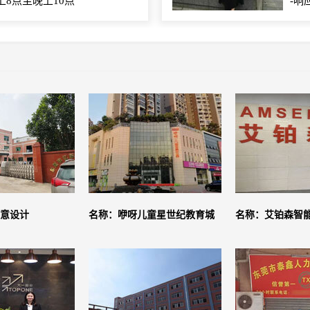
上8点至晚上10点
-响
意设计
名称：咿呀儿童星世纪教育城
名称：艾铂森智